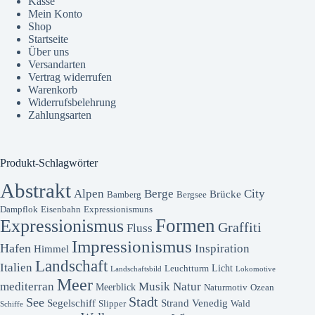
Kasse
Mein Konto
Shop
Startseite
Über uns
Versandarten
Vertrag widerrufen
Warenkorb
Widerrufsbelehrung
Zahlungsarten
Produkt-Schlagwörter
Abstrakt
Alpen
Berge
City
Brücke
Bamberg
Bergsee
Dampflok
Eisenbahn
Expressionismuns
Formen
Expressionismus
Graffiti
Fluss
Impressionismus
Hafen
Inspiration
Himmel
Landschaft
Italien
Licht
Leuchtturm
Landschaftsbild
Lokomotive
Meer
mediterran
Musik
Natur
Meerblick
Naturmotiv
Ozean
Stadt
See
Segelschiff
Strand
Venedig
Slipper
Wald
Schiffe