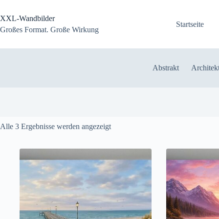
Zum
Inhalt
XXL-Wandbilder
springen
Startseite
Großes Format. Große Wirkung
Abstrakt
Architek
Nach
Alle 3 Ergebnisse werden angezeigt
Aktualität
sortiert