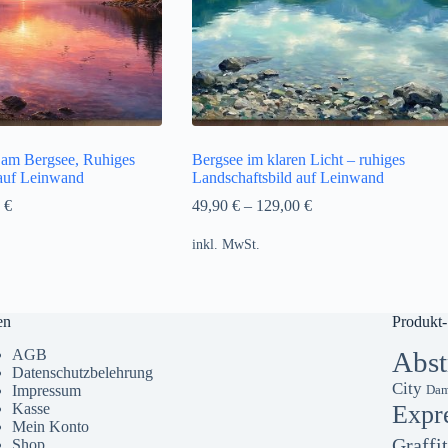
am Bergsee, Ruhiges
Bergsee im klaren Licht – ruhiges
 auf Leinwand
Landschaftsbild auf Leinwand
0
€
49,90
€
–
129,00
€
inkl. MwSt.
en
Produkt-
AGB
Abst
Datenschutzbelehrung
City
Impressum
Dam
Kasse
Expr
Mein Konto
Graffit
Shop