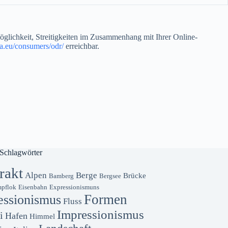
Möglichkeit, Streitigkeiten im Zusammenhang mit Ihrer Online-
pa.eu/consumers/odr/
erreichbar.
Schlagwörter
rakt
Alpen
Berge
Brücke
Bamberg
Bergsee
pflok
Eisenbahn
Expressionismuns
Formen
essionismus
Fluss
Impressionismus
i
Hafen
Himmel