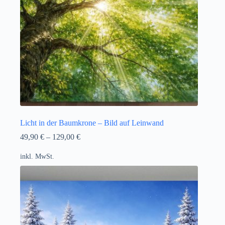
Licht in der Baumkrone – Bild auf Leinwand
49,90
€
–
129,00
€
inkl. MwSt.