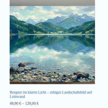
Bergsee im klaren Licht – ruhiges Landschaftsbild auf
Leinwand
49,90
€
–
129,00
€