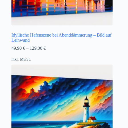
Idyllische Hafenszene bei Abenddämmerung – Bild auf
Leinwand
49,90
€
–
129,00
€
inkl. MwSt.