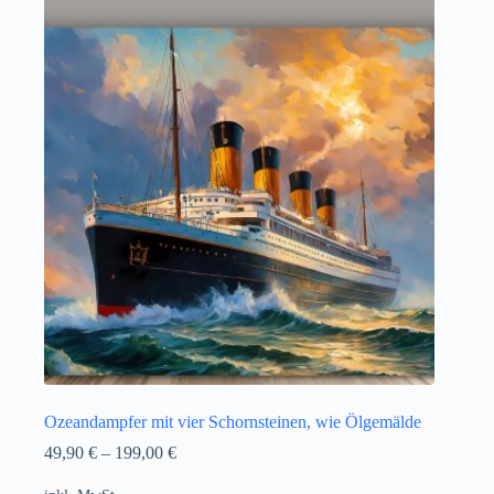
Ozeandampfer mit vier Schornsteinen, wie Ölgemälde
49,90
€
–
199,00
€