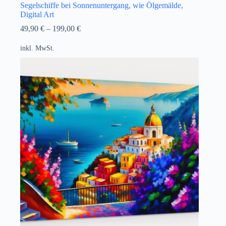
Segelschiffe bei Sonnenuntergang, wie Ölgemälde,
Digital Art
49,90
€
–
199,00
€
inkl. MwSt.