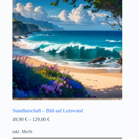
Standlanschaft – Bild auf Leinwand
49,90
€
–
129,00
€
inkl. MwSt.