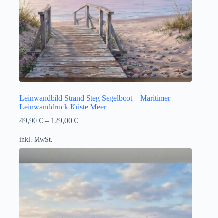
Leinwandbild Strand Steg Segelboot – Maritimer
Leinwanddruck Küste Meer
49,90
€
–
129,00
€
inkl. MwSt.