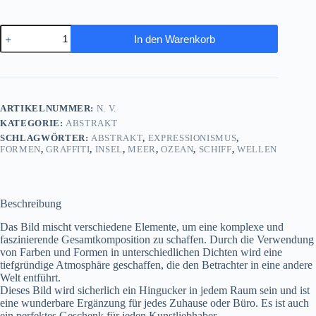
Meerlandschaft,
In den Warenkorb
Expressionismus
Komposition,
Graffiti,
wie
Gemälde
Menge
ARTIKELNUMMER:
N. V.
KATEGORIE:
ABSTRAKT
SCHLAGWÖRTER:
ABSTRAKT
,
EXPRESSIONISMUS
,
FORMEN
,
GRAFFITI
,
INSEL
,
MEER
,
OZEAN
,
SCHIFF
,
WELLEN
Beschreibung
Das Bild mischt verschiedene Elemente, um eine komplexe und
faszinierende Gesamtkomposition zu schaffen. Durch die Verwendung
von Farben und Formen in unterschiedlichen Dichten wird eine
tiefgründige Atmosphäre geschaffen, die den Betrachter in eine andere
Welt entführt.
Dieses Bild wird sicherlich ein Hingucker in jedem Raum sein und ist
eine wunderbare Ergänzung für jedes Zuhause oder Büro. Es ist auch
ein perfektes Geschenk für jeden Kunstliebhaber.