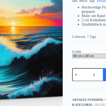
inkl. MwSt.
zzgl.
Versan
Hochwertige Fo
gespannt
Motiv am Rand 
2 cm Keilrahme
Qualitätdruck m
Lieferzeit:
7 Tage
Größe
Wellen
und
Meer
-
Komposition
auf
Leinwand,
wie
ARTIKELNUMMER:
N
Ölgemälde
KATEGORIE:
ABSTR
Menge