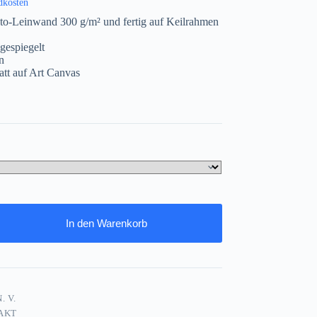
dkosten
to-Leinwand 300 g/m² und fertig auf Keilrahmen
gespiegelt
n
att auf Art Canvas
In den Warenkorb
. V.
AKT