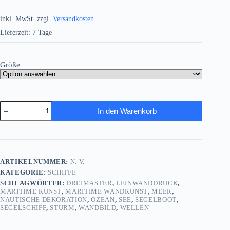
inkl. MwSt.
zzgl.
Versandkosten
Lieferzeit:
7 Tage
Größe
Sturmfahrt
In den Warenkorb
des
Dreimasters
|
Bild
auf
Leinwand
ARTIKELNUMMER:
N. V.
|
KATEGORIE:
SCHIFFE
Segelschiff
Menge
SCHLAGWÖRTER:
DREIMASTER
,
LEINWANDDRUCK
,
MARITIME KUNST
,
MARITIME WANDKUNST
,
MEER
,
NAUTISCHE DEKORATION
,
OZEAN
,
SEE
,
SEGELBOOT
,
SEGELSCHIFF
,
STURM
,
WANDBILD
,
WELLEN