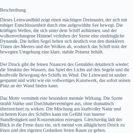
Beschreibung
Dieses Leinwandbild zeigt einen mächtigen Dreimaster, der sich mit
ruhiger Entschlossenheit durch eine aufgewühlte See bewegt. Die
kräftigen Wellen, die sich unter dem Schiff auftürmen, und der
wolkenverhangene Himmel verleihen der Szene eine eindringliche
Dynamik. Die hellen Segel heben sich deutlich von den dunkleren
Tönen des Meeres und der Wolken ab, wodurch das Schiff trotz der
bewegten Umgebung eine klare, stabile Präsenz behält.
Der Druck gibt die feinen Nuancen des Gemäldes detailreich wieder:
die Struktur des Wassers, das Spiel des Lichts auf den Segeln und die
kraftvolle Bewegung des Schiffs im Wind. Die Leinwand ist sauber
gespannt und wirkt wie ein vollwertiges Kunstwerk, das sofort seinen
Platz an der Wand finden kann.
Das Motiv vermittelt eine besondere mentale Wirkung. Die Szene
strahlt Stärke und Durchhaltevermögen aus, ohne dramatisch
überzeichnet zu wirken. Die Mischung aus kraftvoller Natur und
sicherem Kurs des Schiffes kann ein Gefühl von innerer
Standfestigkeit und Konzentration erzeugen. Gleichzeitig lädt der
Blick in die Ferne dazu ein, sich mental von alltäglichem Druck zu
lösen und den eigenen Gedanken freien Raum zu geben.