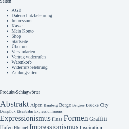
Seiten
AGB
Datenschutzbelehrung
Impressum
Kasse
Mein Konto
Shop
Startseite
Über uns
Versandarten
Vertrag widerrufen
Warenkorb
Widerrufsbelehrung
Zahlungsarten
Produkt-Schlagwörter
Abstrakt
Alpen
Berge
City
Brücke
Bamberg
Bergsee
Dampflok
Eisenbahn
Expressionismuns
Formen
Expressionismus
Graffiti
Fluss
Impressionismus
Hafen
Inspiration
Himmel