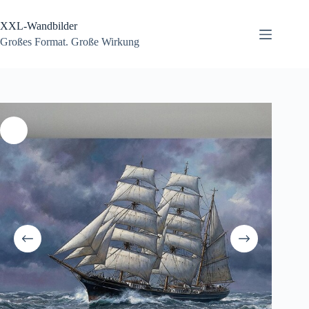
Zum
Inhalt
XXL-Wandbilder
springen
Großes Format. Große Wirkung