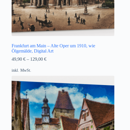
Frankfurt am Main – Alte Oper um 1910, wie
Ölgemälde, Digital Art
49,90
€
–
129,00
€
inkl. MwSt.