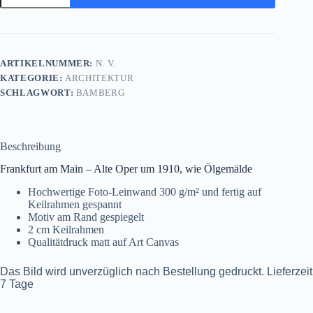
Main
-
Alte
Oper
um
ARTIKELNUMMER:
N. V.
1910,
KATEGORIE:
ARCHITEKTUR
wie
Ölgemälde,
SCHLAGWORT:
BAMBERG
Digital
Art
Menge
Beschreibung
Frankfurt am Main – Alte Oper um 1910, wie Ölgemälde
Hochwertige Foto-Leinwand 300 g/m² und fertig auf
Keilrahmen gespannt
Motiv am Rand gespiegelt
2 cm Keilrahmen
Qualitätdruck matt auf Art Canvas
Das Bild wird unverzüglich nach Bestellung gedruckt. Lieferzeit
7 Tage