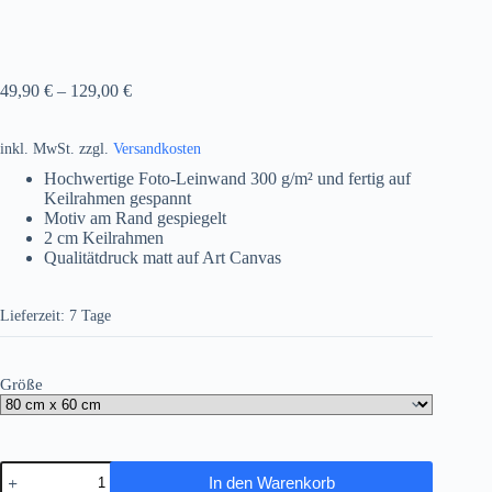
49,90
€
–
129,00
€
inkl. MwSt.
zzgl.
Versandkosten
Hochwertige Foto-Leinwand 300 g/m² und fertig auf
Keilrahmen gespannt
Motiv am Rand gespiegelt
2 cm Keilrahmen
Qualitätdruck matt auf Art Canvas
Lieferzeit:
7 Tage
Größe
Frankfurt
In den Warenkorb
am