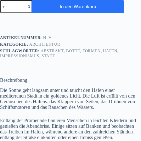
Abendstimmung
In den Warenkorb
am
mediterranen
Hafen
–
Bild
auf
ARTIKELNUMMER:
N. V.
Leinwand
KATEGORIE:
ARCHITEKTUR
Menge
SCHLAGWÖRTER:
ABSTRAKT
,
BOTTE
,
FORMEN
,
HAFEN
,
IMPRESSIONISMUS
,
STADT
Beschreibung
Die Sonne geht langsam unter und taucht den Hafen einer
mediterranen Stadt in ein goldenes Licht. Die Luft ist erfüllt von den
Geräuschen des Hafens: das Klappern von Seilen, das Dröhnen von
Schiffsmotoren und das Rauschen des Wassers.
Entlang der Promenade flanieren Menschen in leichten Kleidern und
genießen die Abendbrise. Einige sitzen auf Bänken und beobachten
das Treiben im Hafen, während andere an den zahlreichen Ständen
entlang der Straße einkaufen oder einen Imbiss genießen.