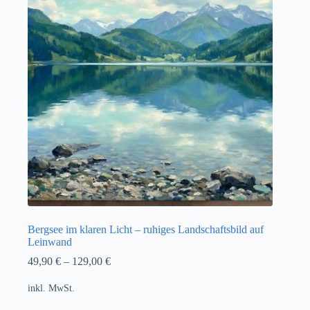
Bergsee im klaren Licht – ruhiges Landschaftsbild auf
Leinwand
49,90
€
–
129,00
€
inkl. MwSt.