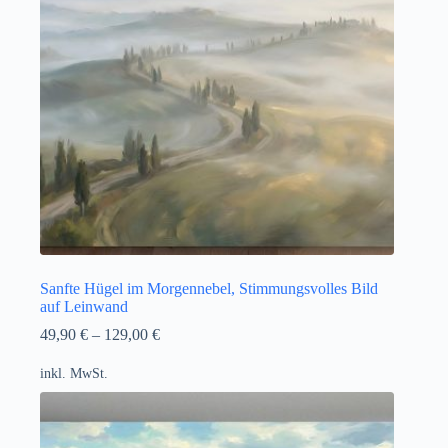
Sanfte Hügel im Morgennebel, Stimmungsvolles Bild
auf Leinwand
49,90
€
–
129,00
€
inkl. MwSt.