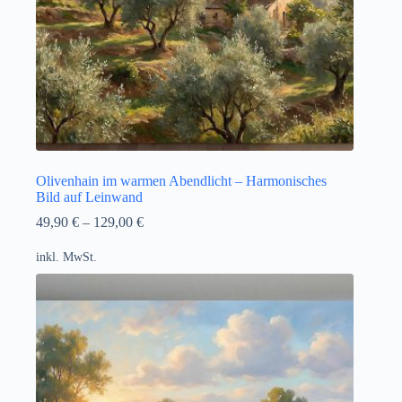
Olivenhain im warmen Abendlicht – Harmonisches
Bild auf Leinwand
49,90
€
–
129,00
€
inkl. MwSt.