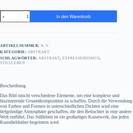
Stillleben
In den Warenkorb
-
Expressionismus
Komposition
auf
Leinwand,
druckbare
ARTIKELNUMMER:
N. V.
Kunst
KATEGORIE:
ABSTRAKT
Menge
SCHLAGWÖRTER:
ABSTRAKT
,
EXPRESSIONISMUS
,
STILLLEBEN
Beschreibung
Das Bild mischt verschiedene Elemente, um eine komplexe und
faszinierende Gesamtkomposition zu schaffen. Durch die Verwendung
von Farben und Formen in unterschiedlichen Dichten wird eine
tiefgründige Atmosphäre geschaffen, die den Betrachter in eine andere
Welt entführt. Das Stillleben ist ein großartiges Kunstwerk, das jeden
Kunstliebhaber begeistern wird.