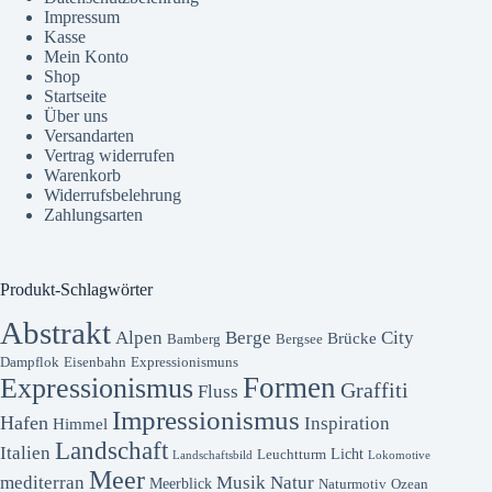
Impressum
Kasse
Mein Konto
Shop
Startseite
Über uns
Versandarten
Vertrag widerrufen
Warenkorb
Widerrufsbelehrung
Zahlungsarten
Produkt-Schlagwörter
Abstrakt
Alpen
Berge
City
Brücke
Bamberg
Bergsee
Dampflok
Eisenbahn
Expressionismuns
Formen
Expressionismus
Graffiti
Fluss
Impressionismus
Hafen
Inspiration
Himmel
Landschaft
Italien
Licht
Leuchtturm
Landschaftsbild
Lokomotive
Meer
mediterran
Musik
Natur
Meerblick
Naturmotiv
Ozean