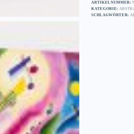
Ölgemälde,
ARTIKELNUMMER:
N
druckbare
KATEGORIE:
ABSTR
Kunst
SCHLAGWÖRTER:
A
Menge