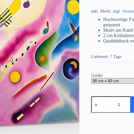
inkl. MwSt.
zzgl.
Versan
Hochwertige Fo
gespannt
Motiv am Rand 
2 cm Keilrahme
Qualitätdruck m
Lieferzeit:
7 Tage
Größe
Musik
-
Expressionismus
Komposition
auf
Leinwand,
wie