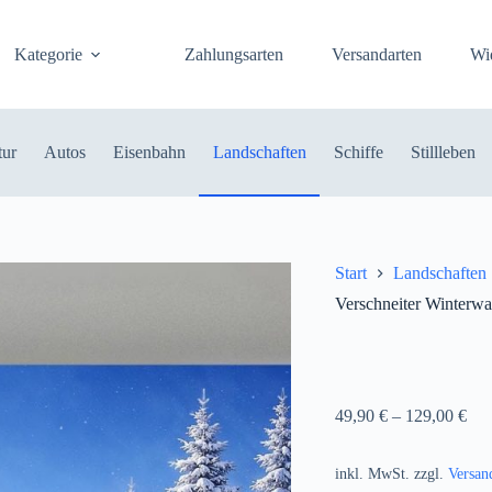
Kategorie
Zahlungsarten
Versandarten
Wi
tur
Autos
Eisenbahn
Landschaften
Schiffe
Stillleben
Start
Landschaften
Verschneiter Winterwa
49,90
€
–
129,00
€
inkl. MwSt.
zzgl.
Versan