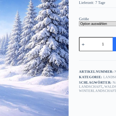
Lieferzeit:
7 Tage
Größe
Verschneiter
Winterwald
-
Bild
auf
Leinwand
Menge
ARTIKELNUMMER:
N
KATEGORIE:
LANDS
SCHLAGWÖRTER:
N
LANDSCHAFT
,
WALD
WINTERLANDSCHAF