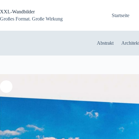
Zum
Inhalt
XXL-Wandbilder
springen
Startseite
Großes Format. Große Wirkung
Abstrakt
Architek