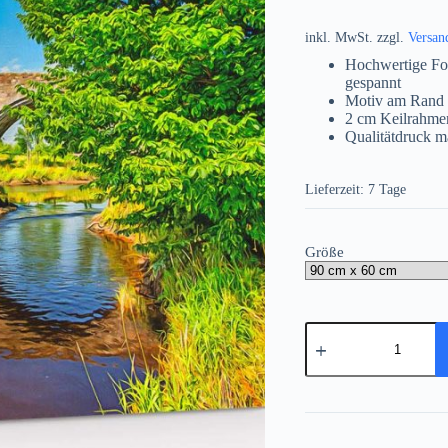
inkl. MwSt.
zzgl.
Versan
Hochwertige Fo
gespannt
Motiv am Rand 
2 cm Keilrahme
Qualitätdruck m
Lieferzeit:
7 Tage
Größe
Stirling
Brücke,
Schottland,
auf
Leiwand,
wie
Gemälde