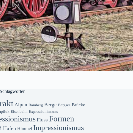
Schlagwörter
rakt
Alpen
Berge
Brücke
Bamberg
Bergsee
pflok
Eisenbahn
Expressionismuns
Formen
essionismus
Fluss
Impressionismus
i
Hafen
Himmel