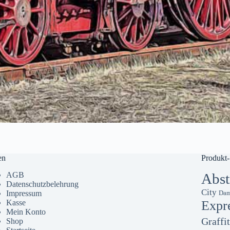
en
Produkt-
AGB
Abst
Datenschutzbelehrung
City
Impressum
Dam
Kasse
Expr
Mein Konto
Graffit
Shop