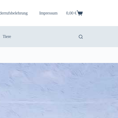
derrufsbelehrung
Impressum
0,00
€
Warenkorb
Tiere