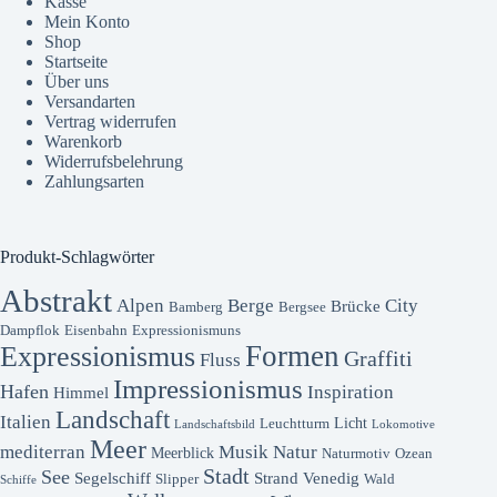
Kasse
Mein Konto
Shop
Startseite
Über uns
Versandarten
Vertrag widerrufen
Warenkorb
Widerrufsbelehrung
Zahlungsarten
Produkt-Schlagwörter
Abstrakt
Alpen
Berge
City
Brücke
Bamberg
Bergsee
Dampflok
Eisenbahn
Expressionismuns
Formen
Expressionismus
Graffiti
Fluss
Impressionismus
Hafen
Inspiration
Himmel
Landschaft
Italien
Licht
Leuchtturm
Landschaftsbild
Lokomotive
Meer
mediterran
Musik
Natur
Meerblick
Naturmotiv
Ozean
Stadt
See
Segelschiff
Strand
Venedig
Slipper
Wald
Schiffe