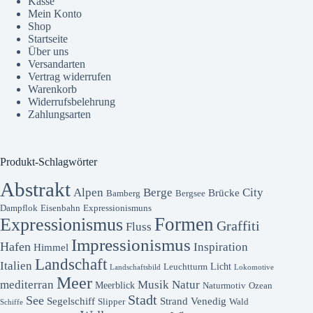
Kasse
Mein Konto
Shop
Startseite
Über uns
Versandarten
Vertrag widerrufen
Warenkorb
Widerrufsbelehrung
Zahlungsarten
Produkt-Schlagwörter
Abstrakt
Alpen
Berge
City
Brücke
Bamberg
Bergsee
Dampflok
Eisenbahn
Expressionismuns
Formen
Expressionismus
Graffiti
Fluss
Impressionismus
Hafen
Inspiration
Himmel
Landschaft
Italien
Licht
Leuchtturm
Landschaftsbild
Lokomotive
Meer
mediterran
Musik
Natur
Meerblick
Naturmotiv
Ozean
Stadt
See
Segelschiff
Strand
Venedig
Slipper
Wald
Schiffe