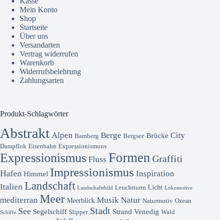
Kasse
Mein Konto
Shop
Startseite
Über uns
Versandarten
Vertrag widerrufen
Warenkorb
Widerrufsbelehrung
Zahlungsarten
Produkt-Schlagwörter
Abstrakt
Alpen
Berge
City
Brücke
Bamberg
Bergsee
Dampflok
Eisenbahn
Expressionismuns
Formen
Expressionismus
Graffiti
Fluss
Impressionismus
Hafen
Inspiration
Himmel
Landschaft
Italien
Licht
Leuchtturm
Landschaftsbild
Lokomotive
Meer
mediterran
Musik
Natur
Meerblick
Naturmotiv
Ozean
Stadt
See
Segelschiff
Strand
Venedig
Slipper
Wald
Schiffe