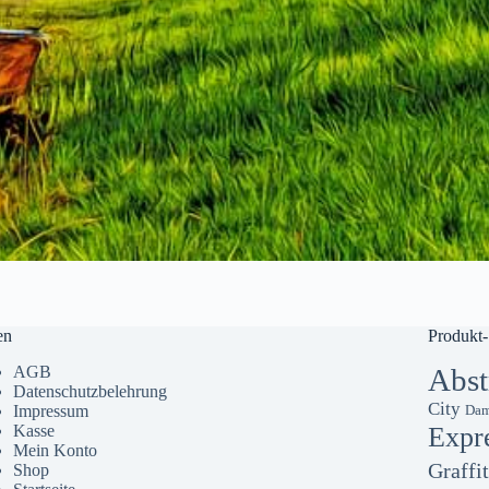
en
Produkt-
AGB
Abst
Datenschutzbelehrung
City
Impressum
Dam
Kasse
Expr
Mein Konto
Graffit
Shop