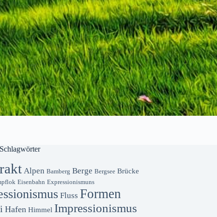
Schlagwörter
rakt
Alpen
Berge
Brücke
Bamberg
Bergsee
pflok
Eisenbahn
Expressionismuns
Formen
essionismus
Fluss
Impressionismus
i
Hafen
Himmel