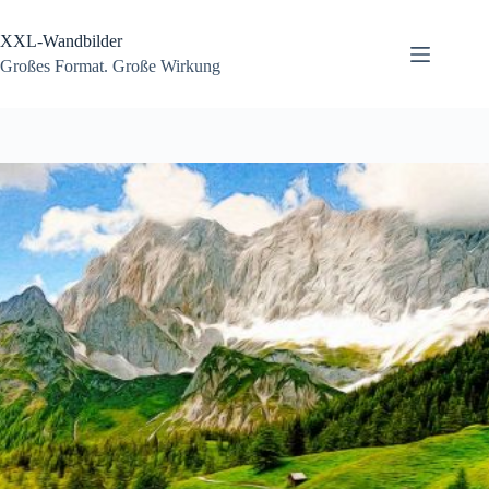
Zum
Inhalt
XXL-Wandbilder
springen
Großes Format. Große Wirkung