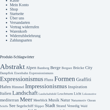
Kasse
Mein Konto
Shop
Startseite
Über uns
Versandarten
Vertrag widerrufen
Warenkorb
Widerrufsbelehrung
Zahlungsarten
Produkt-Schlagwörter
Abstrakt
Alpen
Berge
City
Brücke
Bamberg
Bergsee
Dampflok
Eisenbahn
Expressionismuns
Formen
Expressionismus
Graffiti
Fluss
Impressionismus
Hafen
Inspiration
Himmel
Landschaft
Italien
Licht
Leuchtturm
Landschaftsbild
Lokomotive
Meer
mediterran
Musik
Natur
Meerblick
Naturmotiv
Ozean
Stadt
See
Segelschiff
Strand
Venedig
Slipper
Wald
Schiffe