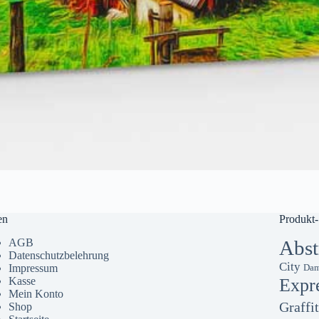
en
Produkt-
AGB
Abst
Datenschutzbelehrung
City
Impressum
Dam
Kasse
Expr
Mein Konto
Graffit
Shop