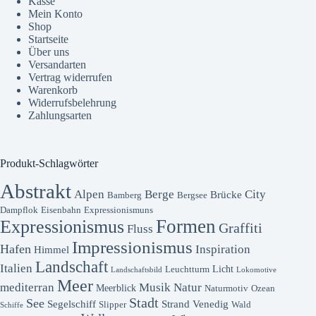
Kasse
Mein Konto
Shop
Startseite
Über uns
Versandarten
Vertrag widerrufen
Warenkorb
Widerrufsbelehrung
Zahlungsarten
Produkt-Schlagwörter
Abstrakt
Alpen
Berge
City
Brücke
Bamberg
Bergsee
Dampflok
Eisenbahn
Expressionismuns
Formen
Expressionismus
Graffiti
Fluss
Impressionismus
Hafen
Inspiration
Himmel
Landschaft
Italien
Licht
Leuchtturm
Landschaftsbild
Lokomotive
Meer
mediterran
Musik
Natur
Meerblick
Naturmotiv
Ozean
Stadt
See
Segelschiff
Strand
Venedig
Slipper
Wald
Schiffe