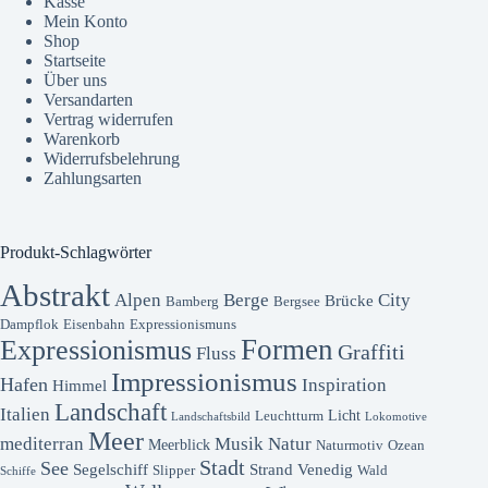
Kasse
Mein Konto
Shop
Startseite
Über uns
Versandarten
Vertrag widerrufen
Warenkorb
Widerrufsbelehrung
Zahlungsarten
Produkt-Schlagwörter
Abstrakt
Alpen
Berge
City
Brücke
Bamberg
Bergsee
Dampflok
Eisenbahn
Expressionismuns
Formen
Expressionismus
Graffiti
Fluss
Impressionismus
Hafen
Inspiration
Himmel
Landschaft
Italien
Licht
Leuchtturm
Landschaftsbild
Lokomotive
Meer
mediterran
Musik
Natur
Meerblick
Naturmotiv
Ozean
Stadt
See
Segelschiff
Strand
Venedig
Slipper
Wald
Schiffe