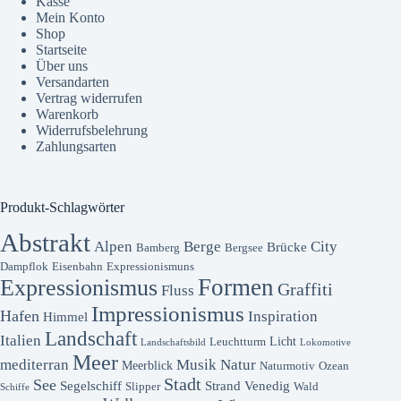
Kasse
Mein Konto
Shop
Startseite
Über uns
Versandarten
Vertrag widerrufen
Warenkorb
Widerrufsbelehrung
Zahlungsarten
Produkt-Schlagwörter
Abstrakt
Alpen
Berge
City
Brücke
Bamberg
Bergsee
Dampflok
Eisenbahn
Expressionismuns
Formen
Expressionismus
Graffiti
Fluss
Impressionismus
Hafen
Inspiration
Himmel
Landschaft
Italien
Licht
Leuchtturm
Landschaftsbild
Lokomotive
Meer
mediterran
Musik
Natur
Meerblick
Naturmotiv
Ozean
Stadt
See
Segelschiff
Strand
Venedig
Slipper
Wald
Schiffe