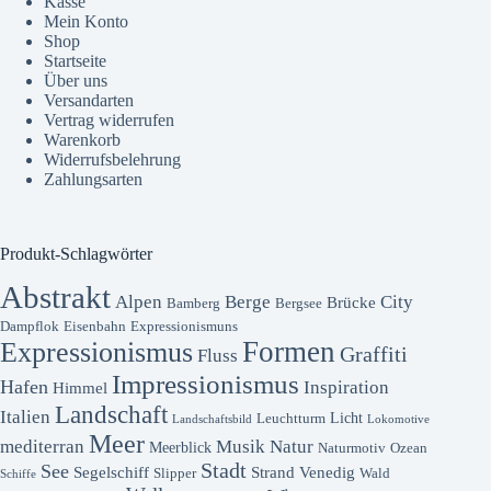
Kasse
Mein Konto
Shop
Startseite
Über uns
Versandarten
Vertrag widerrufen
Warenkorb
Widerrufsbelehrung
Zahlungsarten
Produkt-Schlagwörter
Abstrakt
Alpen
Berge
City
Brücke
Bamberg
Bergsee
Dampflok
Eisenbahn
Expressionismuns
Formen
Expressionismus
Graffiti
Fluss
Impressionismus
Hafen
Inspiration
Himmel
Landschaft
Italien
Licht
Leuchtturm
Landschaftsbild
Lokomotive
Meer
mediterran
Musik
Natur
Meerblick
Naturmotiv
Ozean
Stadt
See
Segelschiff
Strand
Venedig
Slipper
Wald
Schiffe