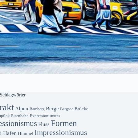
Schlagwörter
rakt
Alpen
Berge
Brücke
Bamberg
Bergsee
pflok
Eisenbahn
Expressionismuns
Formen
essionismus
Fluss
Impressionismus
i
Hafen
Himmel