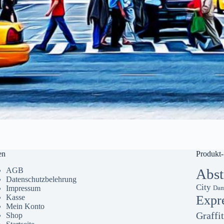
en
Produkt-
AGB
Abst
Datenschutzbelehrung
City
Impressum
Dam
Kasse
Expr
Mein Konto
Graffit
Shop