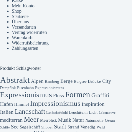
Kasse
Mein Konto
Shop
Startseite
Über uns
Versandarten
Vertrag widerrufen
Warenkorb
Widerrufsbelehrung
Zahlungsarten
Produkt-Schlagwörter
Abstrakt
Alpen
Berge
City
Brücke
Bamberg
Bergsee
Dampflok
Eisenbahn
Expressionismuns
Formen
Expressionismus
Graffiti
Fluss
Impressionismus
Hafen
Inspiration
Himmel
Landschaft
Italien
Licht
Leuchtturm
Landschaftsbild
Lokomotive
Meer
mediterran
Musik
Natur
Meerblick
Naturmotiv
Ozean
Stadt
See
Segelschiff
Strand
Venedig
Slipper
Wald
Schiffe