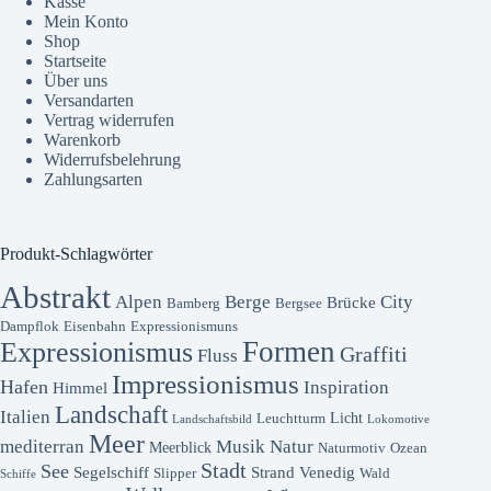
Kasse
Mein Konto
Shop
Startseite
Über uns
Versandarten
Vertrag widerrufen
Warenkorb
Widerrufsbelehrung
Zahlungsarten
Produkt-Schlagwörter
Abstrakt
Alpen
Berge
City
Brücke
Bamberg
Bergsee
Dampflok
Eisenbahn
Expressionismuns
Formen
Expressionismus
Graffiti
Fluss
Impressionismus
Hafen
Inspiration
Himmel
Landschaft
Italien
Licht
Leuchtturm
Landschaftsbild
Lokomotive
Meer
mediterran
Musik
Natur
Meerblick
Naturmotiv
Ozean
Stadt
See
Segelschiff
Strand
Venedig
Slipper
Wald
Schiffe