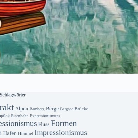
Schlagwörter
rakt
Alpen
Berge
Brücke
Bamberg
Bergsee
pflok
Eisenbahn
Expressionismuns
Formen
essionismus
Fluss
Impressionismus
i
Hafen
Himmel