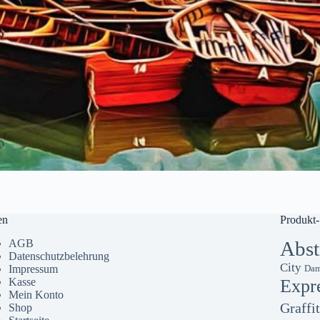
en
Produkt-
AGB
Abst
Datenschutzbelehrung
City
Impressum
Dam
Kasse
Expr
Mein Konto
Graffit
Shop