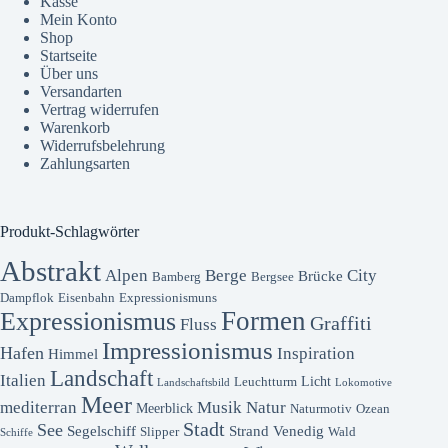
Kasse
Mein Konto
Shop
Startseite
Über uns
Versandarten
Vertrag widerrufen
Warenkorb
Widerrufsbelehrung
Zahlungsarten
Produkt-Schlagwörter
Abstrakt
Alpen
Berge
City
Brücke
Bamberg
Bergsee
Dampflok
Eisenbahn
Expressionismuns
Formen
Expressionismus
Graffiti
Fluss
Impressionismus
Hafen
Inspiration
Himmel
Landschaft
Italien
Licht
Leuchtturm
Landschaftsbild
Lokomotive
Meer
mediterran
Musik
Natur
Meerblick
Naturmotiv
Ozean
Stadt
See
Segelschiff
Strand
Venedig
Slipper
Wald
Schiffe