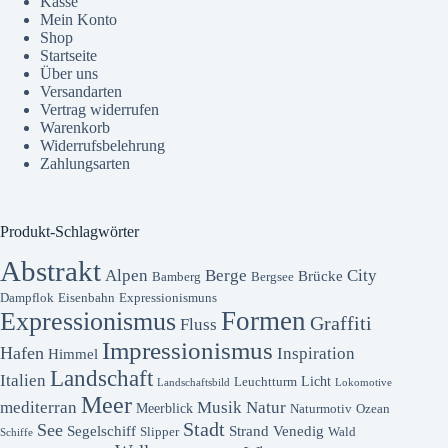
Kasse
Mein Konto
Shop
Startseite
Über uns
Versandarten
Vertrag widerrufen
Warenkorb
Widerrufsbelehrung
Zahlungsarten
Produkt-Schlagwörter
Abstrakt
Alpen
Berge
City
Brücke
Bamberg
Bergsee
Dampflok
Eisenbahn
Expressionismuns
Formen
Expressionismus
Graffiti
Fluss
Impressionismus
Hafen
Inspiration
Himmel
Landschaft
Italien
Licht
Leuchtturm
Landschaftsbild
Lokomotive
Meer
mediterran
Musik
Natur
Meerblick
Naturmotiv
Ozean
Stadt
See
Segelschiff
Strand
Venedig
Slipper
Wald
Schiffe