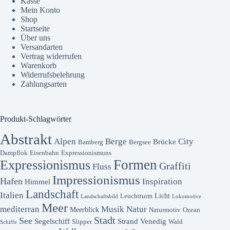
Kasse
Mein Konto
Shop
Startseite
Über uns
Versandarten
Vertrag widerrufen
Warenkorb
Widerrufsbelehrung
Zahlungsarten
Produkt-Schlagwörter
Abstrakt
Alpen
Berge
City
Brücke
Bamberg
Bergsee
Dampflok
Eisenbahn
Expressionismuns
Formen
Expressionismus
Graffiti
Fluss
Impressionismus
Hafen
Inspiration
Himmel
Landschaft
Italien
Licht
Leuchtturm
Landschaftsbild
Lokomotive
Meer
mediterran
Musik
Natur
Meerblick
Naturmotiv
Ozean
Stadt
See
Segelschiff
Strand
Venedig
Slipper
Wald
Schiffe