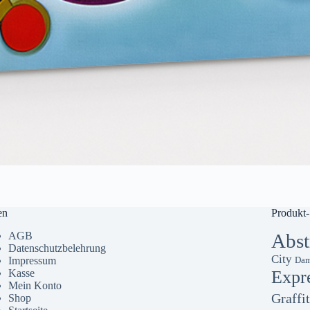
en
Produkt-
AGB
Abst
Datenschutzbelehrung
City
Impressum
Dam
Kasse
Expr
Mein Konto
Graffit
Shop