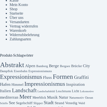
Kasse
Mein Konto
Shop
Startseite
Über uns
Versandarten
Vertrag widerrufen
Warenkorb
Widerrufsbelehrung
Zahlungsarten
Produkt-Schlagwörter
Abstrakt
Alpen
Berge
City
Brücke
Bamberg
Bergsee
Dampflok
Eisenbahn
Expressionismuns
Formen
Expressionismus
Graffiti
Fluss
Impressionismus
Hafen
Inspiration
Himmel
Landschaft
Italien
Licht
Leuchtturm
Landschaftsbild
Lokomotive
Meer
mediterran
Musik
Natur
Meerblick
Naturmotiv
Ozean
Stadt
See
Segelschiff
Strand
Venedig
Slipper
Wald
Schiffe