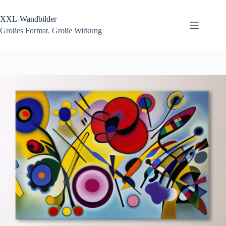
Zum
Inhalt
XXL-Wandbilder
springen
Großes Format. Große Wirkung