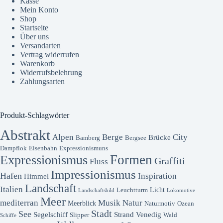
Kasse
Mein Konto
Shop
Startseite
Über uns
Versandarten
Vertrag widerrufen
Warenkorb
Widerrufsbelehrung
Zahlungsarten
Produkt-Schlagwörter
Abstrakt
Alpen
Berge
City
Brücke
Bamberg
Bergsee
Dampflok
Eisenbahn
Expressionismuns
Formen
Expressionismus
Graffiti
Fluss
Impressionismus
Hafen
Inspiration
Himmel
Landschaft
Italien
Licht
Leuchtturm
Landschaftsbild
Lokomotive
Meer
mediterran
Musik
Natur
Meerblick
Naturmotiv
Ozean
Stadt
See
Segelschiff
Strand
Venedig
Slipper
Wald
Schiffe