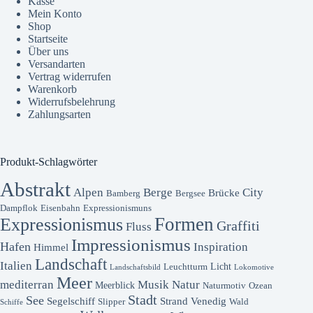
Kasse
Mein Konto
Shop
Startseite
Über uns
Versandarten
Vertrag widerrufen
Warenkorb
Widerrufsbelehrung
Zahlungsarten
Produkt-Schlagwörter
Abstrakt
Alpen
Berge
City
Brücke
Bamberg
Bergsee
Dampflok
Eisenbahn
Expressionismuns
Formen
Expressionismus
Graffiti
Fluss
Impressionismus
Hafen
Inspiration
Himmel
Landschaft
Italien
Licht
Leuchtturm
Landschaftsbild
Lokomotive
Meer
mediterran
Musik
Natur
Meerblick
Naturmotiv
Ozean
Stadt
See
Segelschiff
Strand
Venedig
Slipper
Wald
Schiffe