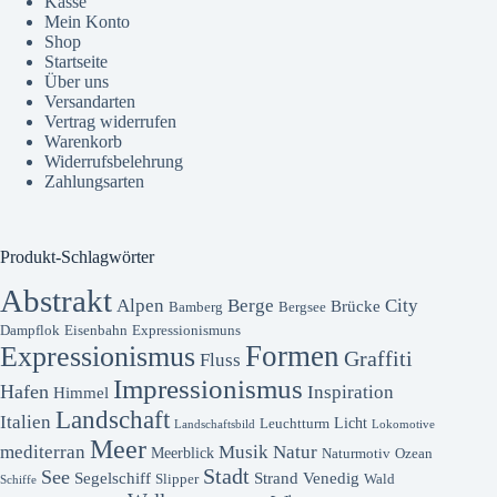
Kasse
Mein Konto
Shop
Startseite
Über uns
Versandarten
Vertrag widerrufen
Warenkorb
Widerrufsbelehrung
Zahlungsarten
Produkt-Schlagwörter
Abstrakt
Alpen
Berge
City
Brücke
Bamberg
Bergsee
Dampflok
Eisenbahn
Expressionismuns
Formen
Expressionismus
Graffiti
Fluss
Impressionismus
Hafen
Inspiration
Himmel
Landschaft
Italien
Licht
Leuchtturm
Landschaftsbild
Lokomotive
Meer
mediterran
Musik
Natur
Meerblick
Naturmotiv
Ozean
Stadt
See
Segelschiff
Strand
Venedig
Slipper
Wald
Schiffe