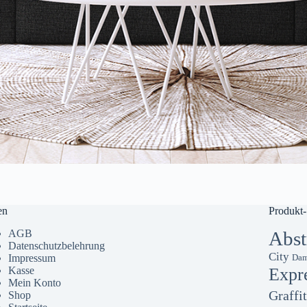
en
Produkt-
AGB
Abst
Datenschutzbelehrung
City
Impressum
Dam
Kasse
Expr
Mein Konto
Graffit
Shop