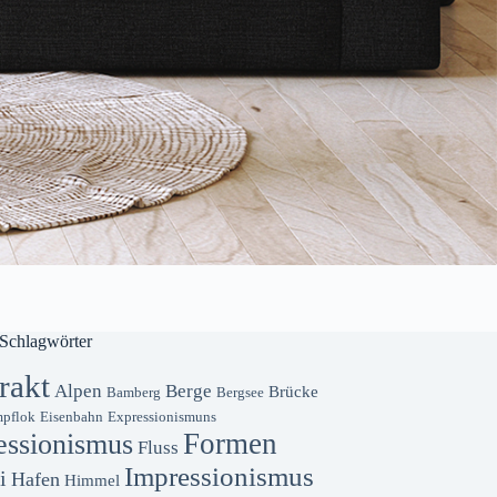
Schlagwörter
rakt
Alpen
Berge
Brücke
Bamberg
Bergsee
pflok
Eisenbahn
Expressionismuns
Formen
essionismus
Fluss
Impressionismus
i
Hafen
Himmel