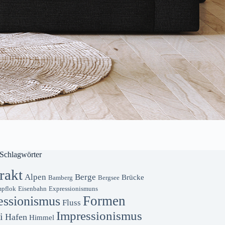
Schlagwörter
rakt
Alpen
Berge
Brücke
Bamberg
Bergsee
pflok
Eisenbahn
Expressionismuns
Formen
essionismus
Fluss
Impressionismus
i
Hafen
Himmel