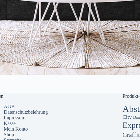
en
Produkt-
AGB
Abst
Datenschutzbelehrung
City
Impressum
Dam
Kasse
Expr
Mein Konto
Graffit
Shop