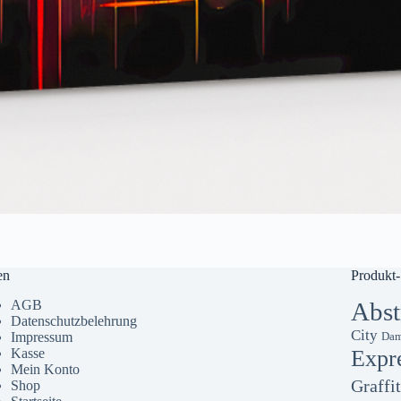
en
Produkt-
AGB
Abst
Datenschutzbelehrung
City
Impressum
Dam
Kasse
Expr
Mein Konto
Graffit
Shop