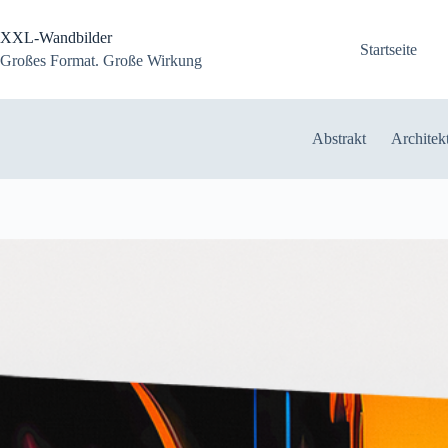
Zum
Inhalt
XXL-Wandbilder
springen
Startseite
Großes Format. Große Wirkung
Abstrakt
Architek