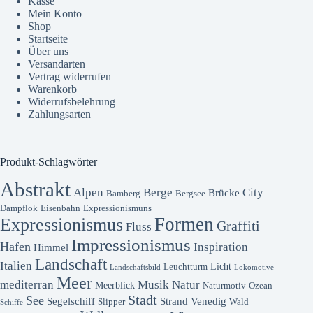
Kasse
Mein Konto
Shop
Startseite
Über uns
Versandarten
Vertrag widerrufen
Warenkorb
Widerrufsbelehrung
Zahlungsarten
Produkt-Schlagwörter
Abstrakt
Alpen
Berge
City
Brücke
Bamberg
Bergsee
Dampflok
Eisenbahn
Expressionismuns
Formen
Expressionismus
Graffiti
Fluss
Impressionismus
Hafen
Inspiration
Himmel
Landschaft
Italien
Licht
Leuchtturm
Landschaftsbild
Lokomotive
Meer
mediterran
Musik
Natur
Meerblick
Naturmotiv
Ozean
Stadt
See
Segelschiff
Strand
Venedig
Slipper
Wald
Schiffe