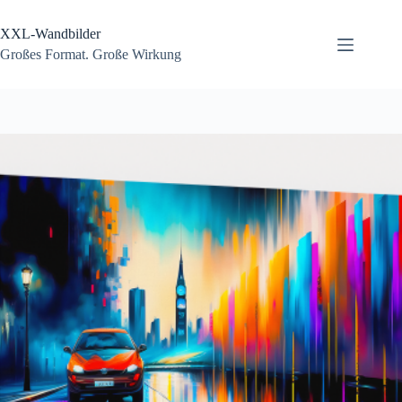
Zum
Inhalt
XXL-Wandbilder
springen
Großes Format. Große Wirkung