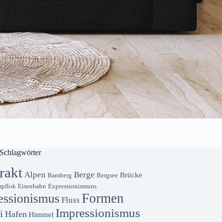
Schlagwörter
rakt
Alpen
Berge
Brücke
Bamberg
Bergsee
pflok
Eisenbahn
Expressionismuns
Formen
essionismus
Fluss
Impressionismus
i
Hafen
Himmel