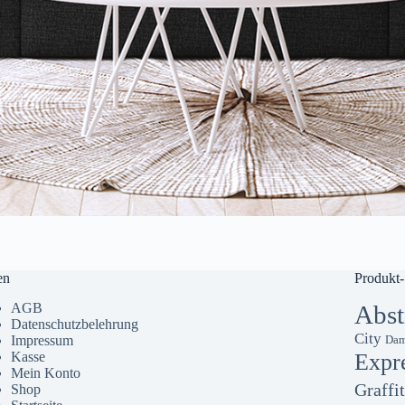
en
Produkt-
AGB
Abst
Datenschutzbelehrung
City
Impressum
Dam
Kasse
Expr
Mein Konto
Graffit
Shop