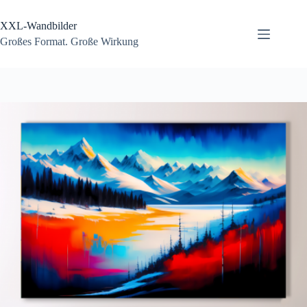
Zum
Inhalt
XXL-Wandbilder
springen
Großes Format. Große Wirkung