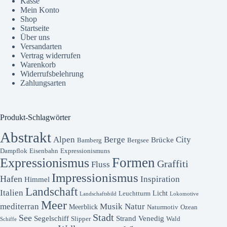
Kasse
Mein Konto
Shop
Startseite
Über uns
Versandarten
Vertrag widerrufen
Warenkorb
Widerrufsbelehrung
Zahlungsarten
Produkt-Schlagwörter
Abstrakt
Alpen
Berge
City
Brücke
Bamberg
Bergsee
Dampflok
Eisenbahn
Expressionismuns
Formen
Expressionismus
Graffiti
Fluss
Impressionismus
Hafen
Inspiration
Himmel
Landschaft
Italien
Licht
Leuchtturm
Landschaftsbild
Lokomotive
Meer
mediterran
Musik
Natur
Meerblick
Naturmotiv
Ozean
Stadt
See
Segelschiff
Strand
Venedig
Slipper
Wald
Schiffe