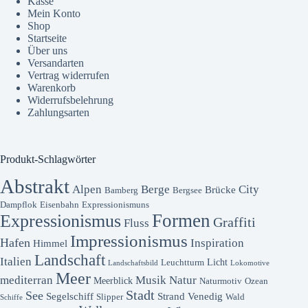
Kasse
Mein Konto
Shop
Startseite
Über uns
Versandarten
Vertrag widerrufen
Warenkorb
Widerrufsbelehrung
Zahlungsarten
Produkt-Schlagwörter
Abstrakt
Alpen
Berge
City
Brücke
Bamberg
Bergsee
Dampflok
Eisenbahn
Expressionismuns
Formen
Expressionismus
Graffiti
Fluss
Impressionismus
Hafen
Inspiration
Himmel
Landschaft
Italien
Licht
Leuchtturm
Landschaftsbild
Lokomotive
Meer
mediterran
Musik
Natur
Meerblick
Naturmotiv
Ozean
Stadt
See
Segelschiff
Strand
Venedig
Slipper
Wald
Schiffe