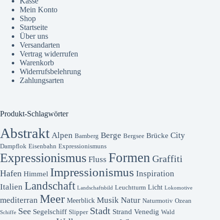
Kasse
Mein Konto
Shop
Startseite
Über uns
Versandarten
Vertrag widerrufen
Warenkorb
Widerrufsbelehrung
Zahlungsarten
Produkt-Schlagwörter
Abstrakt
Alpen
Berge
City
Brücke
Bamberg
Bergsee
Dampflok
Eisenbahn
Expressionismuns
Formen
Expressionismus
Graffiti
Fluss
Impressionismus
Hafen
Inspiration
Himmel
Landschaft
Italien
Licht
Leuchtturm
Landschaftsbild
Lokomotive
Meer
mediterran
Musik
Natur
Meerblick
Naturmotiv
Ozean
Stadt
See
Segelschiff
Strand
Venedig
Slipper
Wald
Schiffe