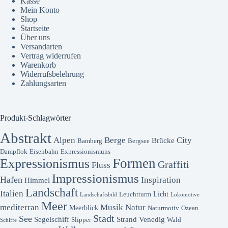
Kasse
Mein Konto
Shop
Startseite
Über uns
Versandarten
Vertrag widerrufen
Warenkorb
Widerrufsbelehrung
Zahlungsarten
Produkt-Schlagwörter
Abstrakt
Alpen
Berge
City
Brücke
Bamberg
Bergsee
Dampflok
Eisenbahn
Expressionismuns
Formen
Expressionismus
Graffiti
Fluss
Impressionismus
Hafen
Inspiration
Himmel
Landschaft
Italien
Licht
Leuchtturm
Landschaftsbild
Lokomotive
Meer
mediterran
Musik
Natur
Meerblick
Naturmotiv
Ozean
Stadt
See
Segelschiff
Strand
Venedig
Slipper
Wald
Schiffe