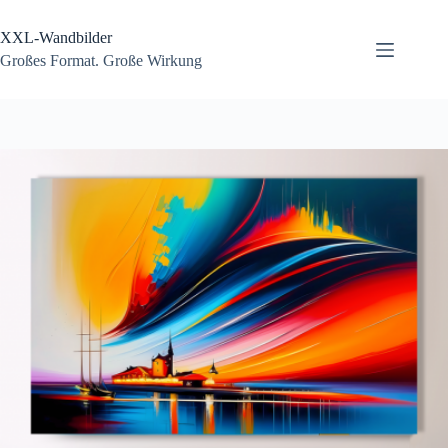
Zum
Inhalt
XXL-Wandbilder
springen
Großes Format. Große Wirkung