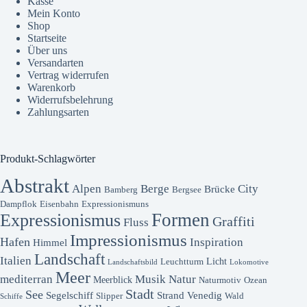
Kasse
Mein Konto
Shop
Startseite
Über uns
Versandarten
Vertrag widerrufen
Warenkorb
Widerrufsbelehrung
Zahlungsarten
Produkt-Schlagwörter
Abstrakt
Alpen
Berge
City
Brücke
Bamberg
Bergsee
Dampflok
Eisenbahn
Expressionismuns
Formen
Expressionismus
Graffiti
Fluss
Impressionismus
Hafen
Inspiration
Himmel
Landschaft
Italien
Licht
Leuchtturm
Landschaftsbild
Lokomotive
Meer
mediterran
Musik
Natur
Meerblick
Naturmotiv
Ozean
Stadt
See
Segelschiff
Strand
Venedig
Slipper
Wald
Schiffe